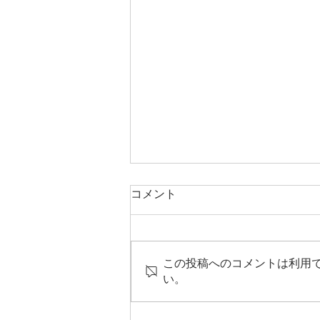
8月保護者相談の新規受付開
コメント
始
こんにちは，みなもスタッフたし
ろです。 ４連休ですが，ずっと
この投稿へのコメントは利用
暑いですね。 みなさん熱中症に
い。
気をつけて過ごしていただけたら
と思います。 さて，8月の保護者
相談のお知らせです。 8月の保護