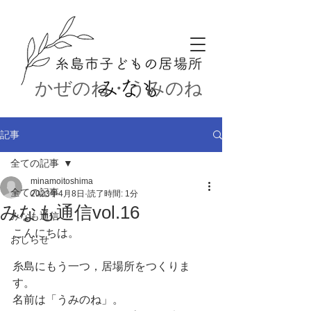
かぜのね・うみのね
記事
全ての記事
minamoitoshima
全ての記事
2023年4月8日
読了時間: 1分
みなも通信vol.16
みなも通信
こんにちは。
おしらせ
糸島にもう一つ，居場所をつくりま
す。
名前は「うみのね」。