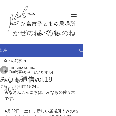
かぜのね・うみのね
記事
全ての記事
minamoitoshima
全ての記事
2023年4月24日
読了時間: 1分
みなも通信vol.18
みなも通信
更新日：
2023年4月24日
おしらせ
みなさんこんにちは。みなもの佐々木
です。
4月22日（土），新しい居場所うみのね