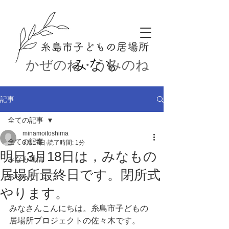
かぜのね・うみのね
記事
全ての記事
minamoitoshima
全ての記事
3月17日
読了時間: 1分
明日3月18日は，みなもの
みなも通信
居場所最終日です。閉所式
おしらせ
やります。
みなさんこんにちは。糸島市子どもの
居場所プロジェクトの佐々木です。